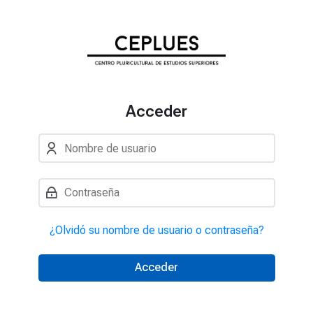
Skip to navigation
Skip to login form
Salta al contenido principal
Skip to accessibility options
Skip to footer
Skip accessibility options
Acceder
Nombre de usuario
Contraseña
¿Olvidó su nombre de usuario o contraseña?
Acceder